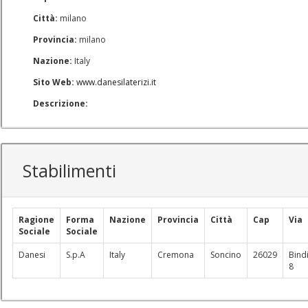
Città:
milano
Provincia:
milano
Nazione:
Italy
Sito Web:
www.danesilaterizi.it
Descrizione:
Stabilimenti
Ragione
Forma
Nazione
Provincia
Città
Cap
Via
Sociale
Sociale
Danesi
S.p.A
Italy
Cremona
Soncino
26029
Bind
8