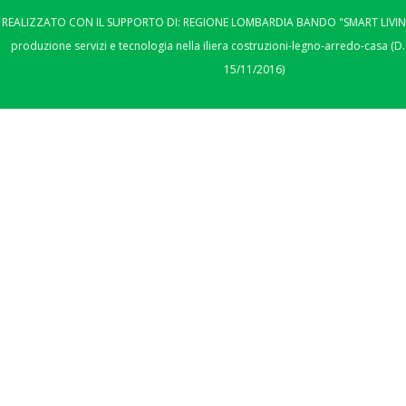
REALIZZATO CON IL SUPPORTO DI: REGIONE LOMBARDIA BANDO "SMART LIVING"
produzione servizi e tecnologia nella iliera costruzioni-legno-arredo-casa (D.
15/11/2016)