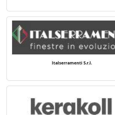
Italserramenti S.r.l.