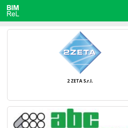
2 ZETA S.r.l.