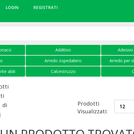
LOGIN
REGISTRATI
tonaco
Additivo
Adesivo 
no
Arredo ospedaliero
Arredo per s
te abili
Calcestruzzo
tti
ti
Prodotti
1 di
Visualizzati:
UN PRODOTTO TROVAT