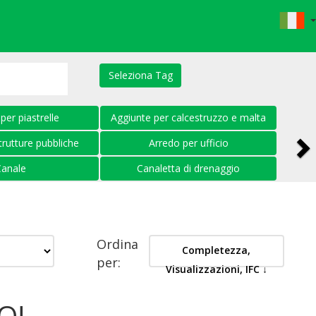
Seleziona Tag
N
per piastrelle
Aggiunte per calcestruzzo e malta
trutture pubbliche
Arredo per ufficio
Canale
Canaletta di drenaggio
Ordina
Completezza,
per:
Visualizzazioni, IFC ↓
O!