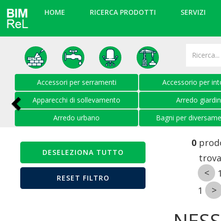
HOME
RICERCA PRODOTTI
SERVIZI
Previous
Accessori per serramenti
Accessorio per in
Apparecchi di sollevamento
Arredo giardi
Arredo urbano
Bagni per diversamen
0
prodo
trova
1
NESS